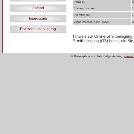
Inhaber:
G
Anfahrt
Steuernummer:
1
Bildmaterial:
G
Impressum
Verantwortlich nach TMG:
G
Datenschutzerklärung
Hinweis zur Online-Streitbeilegung
Streitbeilegung (OS) bereit, die Sie
© Konzeption und Internetgestaltung:
onewin