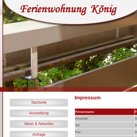
Impressum
Startseite
Firmenname:
F
Ausstattung
Anschrift:
S
News & Aktuelles
Tel:
0
Fax:
0
Anfrage